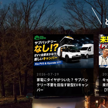
2026-07-29
20
家電にタイヤがついた？ サブバッ
キ
テリー不要を目指す新型EVキャン
来た
パー
【T