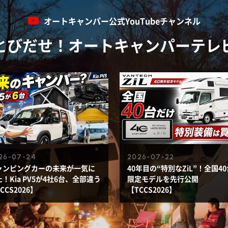
オートキャンパー公式
YouTubeチャンネル
とびだせ！オートキャンパーテレ
26-07-24
2026-07-22
ャンピングカーの未来が一気に
40年目の“特別なZiL”！全国40
！Kia PV5が4社6台、全部違う
限定モデルを先行公開
CCS2026】
【TCCS2026】