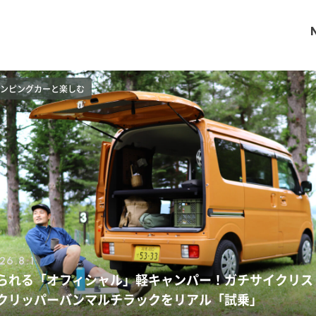
ース
26.7.31
ャンピングカーで被災地支援！『災害対応車両登録制度
は？その1台、眠らせておくのはもったいない。