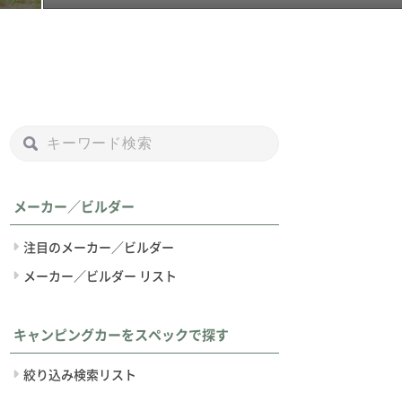
メーカー／ビルダー
注目のメーカー／ビルダー
メーカー／ビルダー リスト
ーラー
フル／セミフル／バスコン
キャンピングカーをスペックで探す
レストリバー（アメリカ）
RVランド
フパップ 13BCW リミ
ランドホーム コースター
ド
絞り込み検索リスト