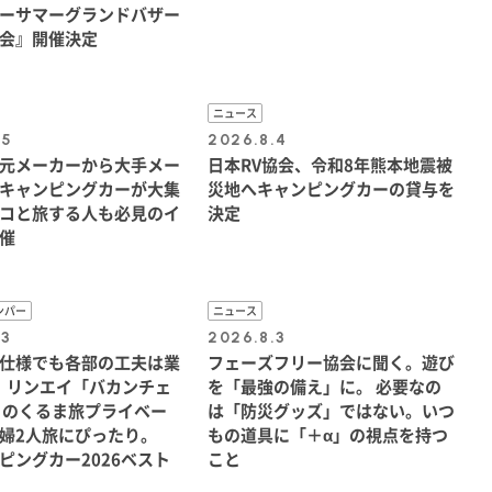
ーサマーグランドバザー
会』開催決定
ニュース
.5
2026.8.4
元メーカーから大手メー
日本RV協会、令和8年熊本地震被
キャンピングカーが大集
災地へキャンピングカーの貸与を
コと旅する人も必見のイ
決定
催
ンパー
ニュース
.3
2026.8.3
仕様でも各部の工夫は業
フェーズフリー協会に聞く。遊び
1！リンエイ「バカンチェ
を「最強の備え」に。 必要なの
りのくるま旅プライベー
は「防災グッズ」ではない。いつ
婦2人旅にぴったり。
もの道具に「＋α」の視点を持つ
ピングカー2026ベスト
こと