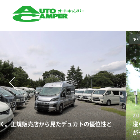
AUTO CAMPER（オート
キャンパー）
楽しむ
ニュ
20
フィシャル」軽キャンパー！ガチサイクリスト
キ
バンマルチラックをリアル「試乗」
と