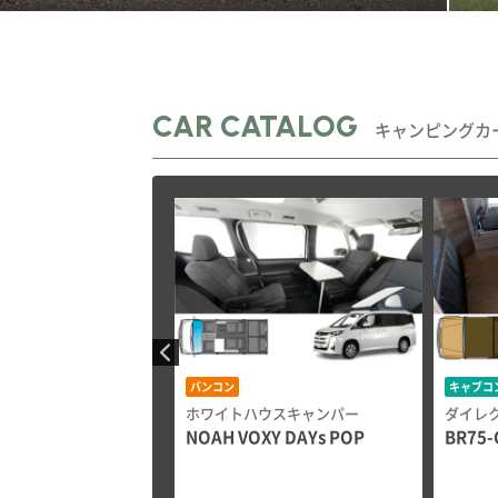
CAR CATALOG
キャンピングカ
バンコン
キャブコ
ースポーツ＆カスタマ
ホワイトハウスキャンパー
ダイレ
NOAH VOXY DAYs POP
BR75-
マルチベッド