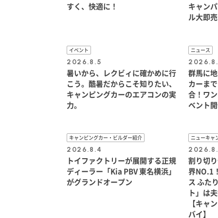
すく、快適に！
キャンパ
ル大即売
イベント
ニュース
2026.8.5
2026.8
暑いから、レクビィに確かめに行
群馬に地
こう。酷暑だからこそ知りたい、
カーまで
キャンピングカーのエアコンの実
合！ワン
力。
ベント開
キャンピングカー・ビルダー紹介
ニューキャ
2026.8.4
2026.8
トイファクトリーが展開する正規
割り切り
ディーラー「Kia PBV 東名横浜」
界NO.
がグランドオープン
ス ふた
ト」は夫
【キャン
バイ】