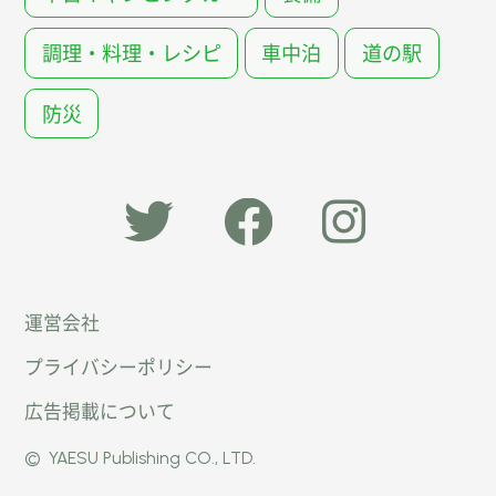
調理・料理・レシピ
車中泊
道の駅
防災
「オー
オート
オート
運営会社
トキャ
キャン
キャン
プライバシーポリシー
ン
パー公
パー公
広告掲載について
パー」
式
式
©
YAESU Publishing CO., LTD.
公式
Faceb
Instag