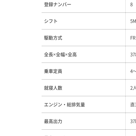
登録ナンバー
8
シフト
5
駆動方式
FR
全長×全幅×全高
37
乗車定員
4
就寝人数
2
エンジン・総排気量
直
最高出力
3