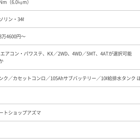
9Nm（6.0㎏m）
ソリン・34ℓ
53万4600円〜
Cエアコン・パワステ、KX／2WD、4WD／5MT、4ATが選択可能
か
ンク／カセットコンロ／105Ahサブバッテリー／10ℓ給排水タンク 
ートショップアズマ