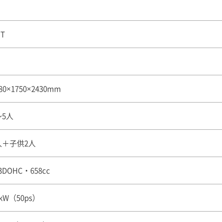
MT
80×1750×2430mm
〜5人
人＋子供2人
3DOHC・658cc
7kW（50ps）