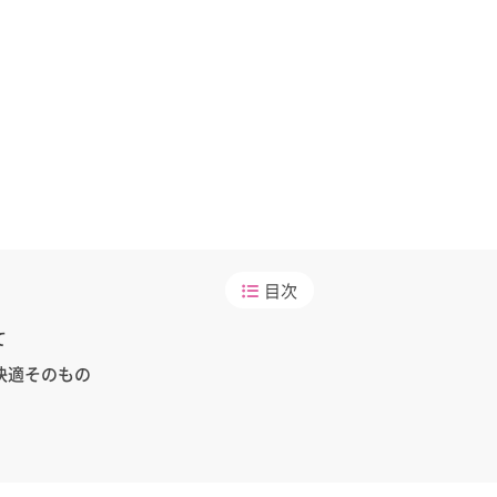
目次
て
快適そのもの