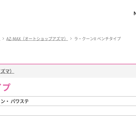
ー
AZ-MAX（オートショップアズマ）
ラ・クーンII ベンチタイプ
アズマ）
イプ
コン・ パワステ