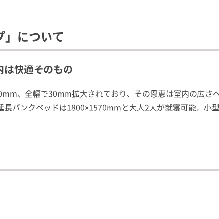
プ」について
内は快適そのもの
80mm、全幅で30mm拡大されており、その恩恵は室内の広さ
長バンクベッドは1800×1570mmと大人2人が就寝可能。