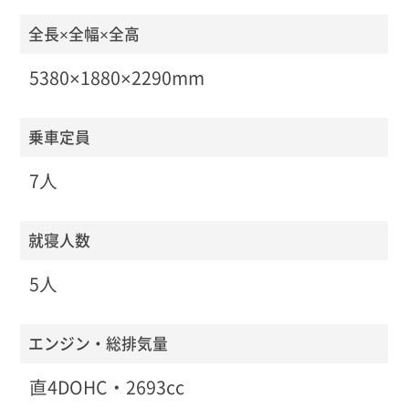
全長×全幅×全高
5380×1880×2290mm
乗車定員
7人
就寝人数
5人
エンジン・総排気量
直4DOHC・2693cc