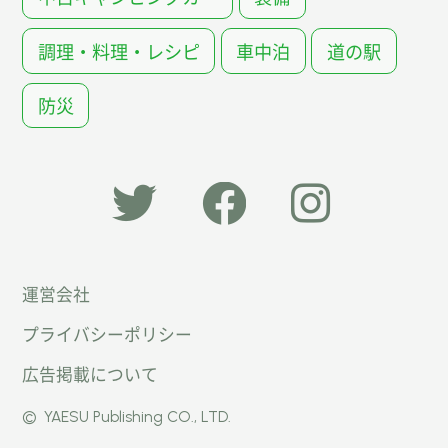
調理・料理・レシピ
車中泊
道の駅
防災
「オー
オート
オート
運営会社
トキャ
キャン
キャン
プライバシーポリシー
ン
パー公
パー公
広告掲載について
パー」
式
式
©
YAESU Publishing CO., LTD.
公式
Faceb
Instag