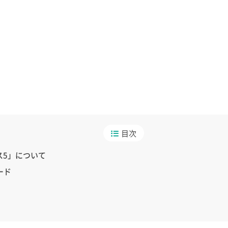
目次
ス5」について
ード