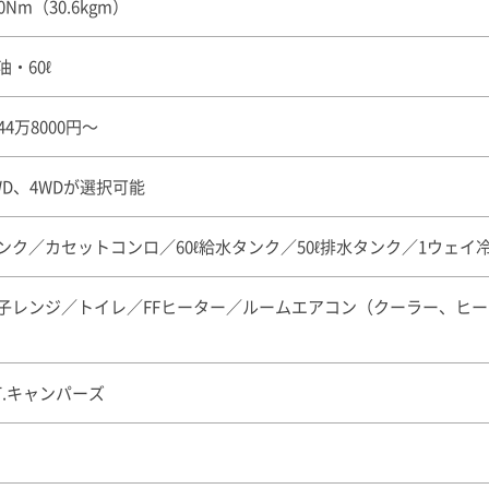
00Nm（30.6kgm）
油・60ℓ
444万8000円〜
WD、4WDが選択可能
ンク／カセットコンロ／60ℓ給水タンク／50ℓ排水タンク／1ウェイ冷
子レンジ／トイレ／FFヒーター／ルームエアコン（クーラー、ヒータ
.T.キャンパーズ