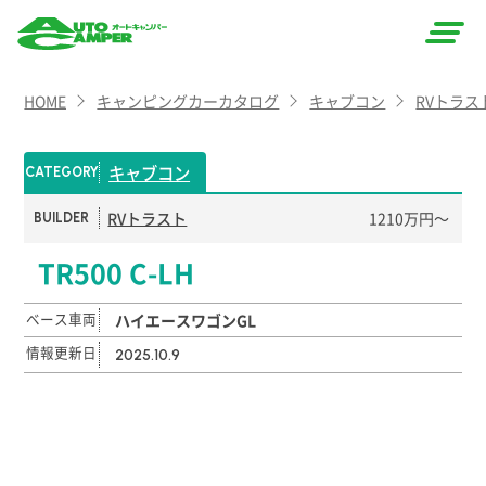
AUTO
HOME
キャンピングカーカタログ
キャブコン
RVトラス
CAMPER
（オート
キャブコン
CATEGORY
キャン
RVトラスト
1210万円〜
BUILDER
パー）
TR500 C-LH
ベース車両
ハイエースワゴンGL
情報更新日
2025.10.9