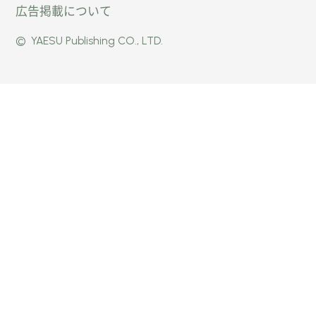
広告掲載について
パー」
式
式
©
YAESU Publishing CO., LTD.
公式
Faceb
Instag
Twitte
ook
ram
r
ページ