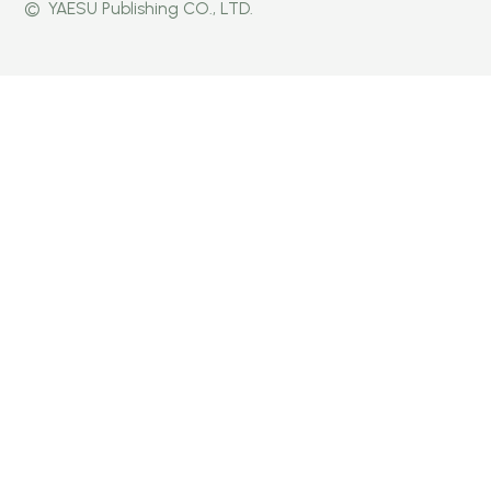
©
YAESU Publishing CO., LTD.
公式
Faceb
Instag
Twitte
ook
ram
r
ページ