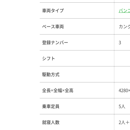
車両タイプ
バン
ベース車両
カン
登録ナンバー
3
シフト
駆動方式
全長×全幅×全高
4280
乗車定員
5人
就寝人数
2人＋