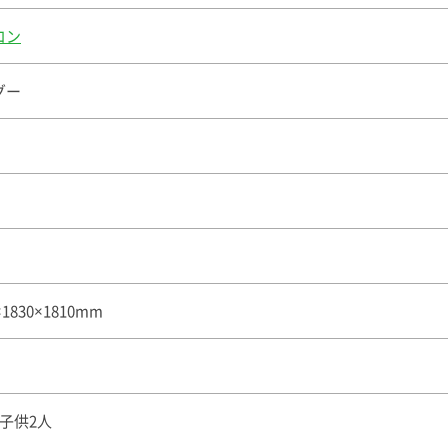
コン
グー
×1830×1810mm
子供2人