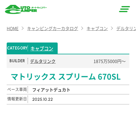
AUTO
HOME
キャンピングカーカタログ
キャブコン
デルタリ
CAMPER
（オート
キャブコン
CATEGORY
キャン
デルタリンク
1875万5000円〜
BUILDER
パー）
マトリックス スプリーム 670SL
ベース車両
フィアットデュカト
情報更新日
2025.10.22