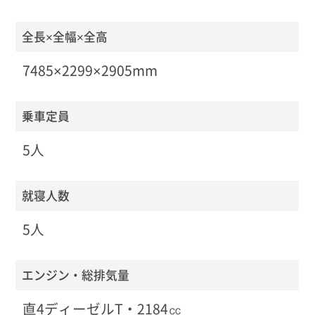
全長×全幅×全高
7485×2299×2905mm
乗車定員
5人
就寝人数
5人
エンジン・総排気量
直4ディーゼルT・2184㏄