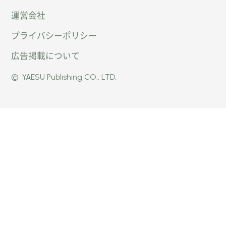
運営会社
トキャ
キャン
キャン
プライバシーポリシー
ン
パー公
パー公
広告掲載について
パー」
式
式
©
YAESU Publishing CO., LTD.
公式
Faceb
Instag
Twitte
ook
ram
r
ページ