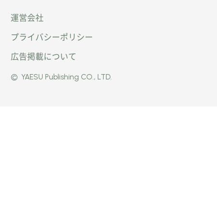
運営会社
トキャ
キャン
キャン
プライバシーポリシー
ン
パー公
パー公
広告掲載について
パー」
式
式
©
YAESU Publishing CO., LTD.
公式
Faceb
Instag
Twitte
ook
ram
r
ページ