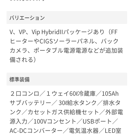
バリエーション
V、VP、Vip HybridIIパッケージあり（FF
ヒーターやCIGSソーラーパネル、バック
カメラ、ポータブル電源電源などが追加装
備される）
標準装備
２口コンロ／１ウェイ60ℓ冷蔵庫／105Ah
サブバッテリー／ 30ℓ給水タンク／排水タ
ンク／カセットガス供給機セット／外部電
源入力／100Vコンセント／USBポート／
AC-DCコンバーター／電気温水器／LED室