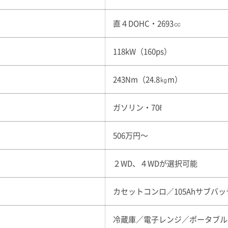
直４DOHC・2693㏄
118kW（160ps）
243Nm（24.8㎏m）
ガソリン・70ℓ
506万円〜
２WD、４WDが選択可能
カセットコンロ／105Ahサブバッ
冷蔵庫／電子レンジ／ポータブル