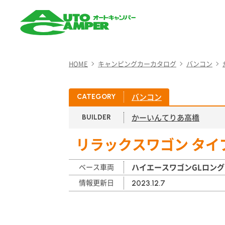
AUTO CAMPER（オート
キャンパー）
HOME
キャンピングカーカタログ
バンコン
バンコン
CATEGORY
かーいんてりあ高橋
BUILDER
リラックスワゴン タイプ
ベース車両
ハイエースワゴンGLロング
情報更新日
2023.12.7