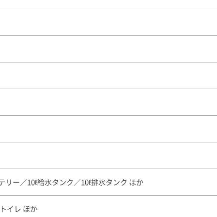
テリー／10ℓ給水タンク／10ℓ排水タンク ほか
トイレ ほか