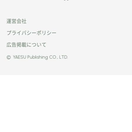
「オー
オート
オート
運営会社
トキャ
キャン
キャン
プライバシーポリシー
ン
パー公
パー公
広告掲載について
パー」
式
式
©
YAESU Publishing CO., LTD.
公式
Faceb
Instag
Twitte
ook
ram
r
ページ