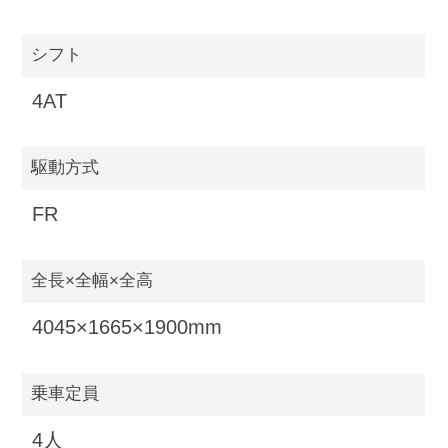
シフト
4AT
駆動方式
FR
全長×全幅×全高
4045×1665×1900mm
乗車定員
4人