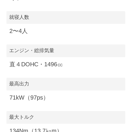
就寝人数
2〜4人
エンジン・総排気量
直４DOHC・1496㏄
最高出力
71kW（97ps）
最大トルク
134Nm（13.7㎏m）