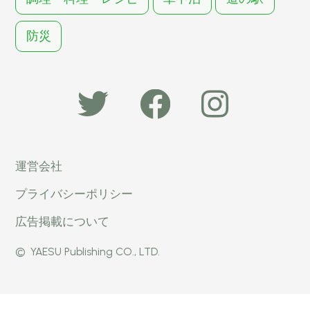
防災
「オー
オート
オート
運営会社
トキャ
キャン
キャン
プライバシーポリシー
ン
パー公
パー公
広告掲載について
パー」
式
式
©
YAESU Publishing CO., LTD.
公式
Faceb
Instagr
Twitter
ook
am