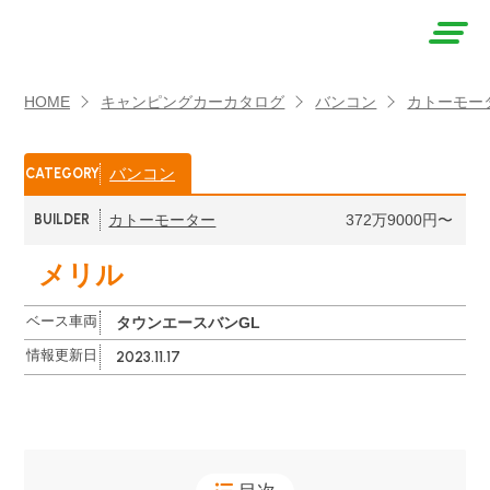
AUTO
HOME
キャンピングカーカタログ
バンコン
カトーモー
CAMPER
（オート
バンコン
CATEGORY
キャン
BUILDER
カトーモーター
372万9000円〜
パー）
メリル
ベース車両
タウンエースバンGL
情報更新日
2023.11.17