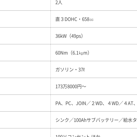
2人
直３DOHC・658㏄
36kW（49ps）
60Nm（6.1㎏m）
ガソリン・37ℓ
173万8000円〜
PA、PC、JOIN／２WD、４WD／４A
シンク／100Ahサブバッテリー／給水
100Ｖコンセント ほか