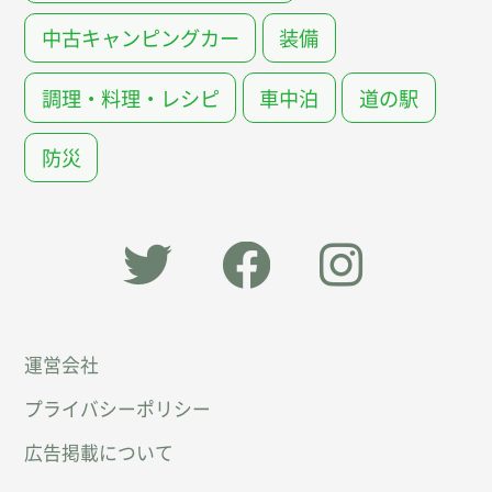
中古キャンピングカー
装備
調理・料理・レシピ
車中泊
道の駅
防災
「オー
オート
オート
運営会社
トキャ
キャン
キャン
プライバシーポリシー
ン
パー公
パー公
広告掲載について
パー」
式
式