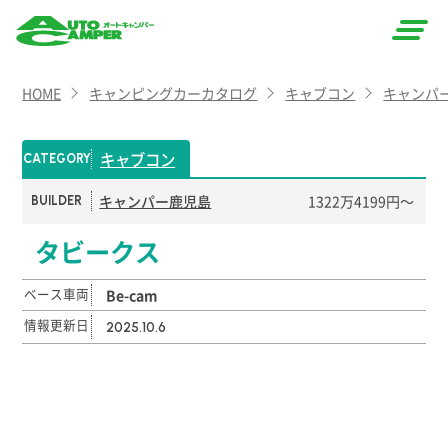
AUTO
HOME
キャンピングカーカタログ
キャブコン
キャンパ
CAMPER
（オート
キャブコン
CATEGORY
キャン
キャンパー鹿児島
1322万4199円〜
BUILDER
パー）
タビークス
ベース車両
Be-cam
情報更新日
2025.10.6