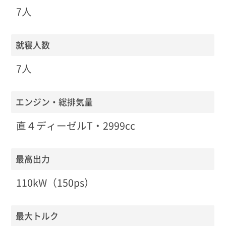
7人
就寝人数
7人
エンジン・総排気量
直４ディーゼルT・2999cc
最高出力
110kW（150ps）
最大トルク