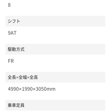
8
シフト
9AT
駆動方式
FR
全長×全幅×全高
4990×1990×3050mm
乗車定員