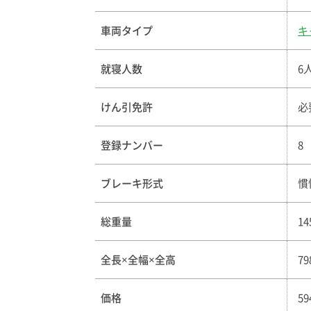
車両タイプ
キ
就寝人数
6
けん引免許
必
登録ナンバー
8
ブレーキ形式
慣
総重量
14
全長×全幅×全高
79
価格
5