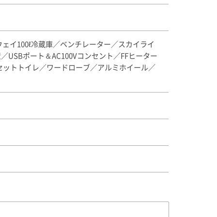
ウェイ100ℓ冷蔵庫／ベンチレーター／スカイライ
SBポート＆AC100Vコンセント／FFヒーター
セットトイレ／ワードローブ／アルミホイール／