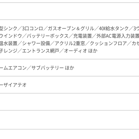
型シンク／3口コンロ／ガスオーブン＆グリル／40ℓ給水タンク／3
ウインドウ／バッテリーボックス／充電装置／外部AC電源入力装置／U
温水装置／シャワー設備／アクリル2重窓／クッションフロア／カ
子レンジ／エントランス網戸／オーディオ ほか
ームエアコン／サブバッテリー ほか
ーザイアテオ