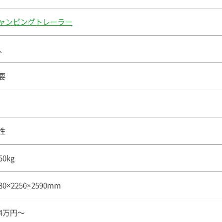
ャンピングトレーラー
人
要
性
50kg
80×2250×2590mm
94万円〜