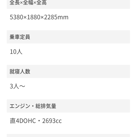
全長×全幅×全高
5380×1880×2285mm
乗車定員
10人
就寝人数
3人〜
エンジン・総排気量
直4DOHC・2693cc