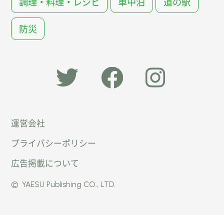
調理・料理・レシピ
車中泊
道の駅
防災
「オー
オート
オート
運営会社
トキャ
キャン
キャン
プライバシーポリシー
ン
パー公
パー公
広告掲載について
パー」
式
式
©
YAESU Publishing CO., LTD.
公式
Faceb
Instag
Twitte
ook
ram