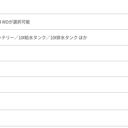
４WDが選択可能
テリー／10ℓ給水タンク／10ℓ排水タンク ほか