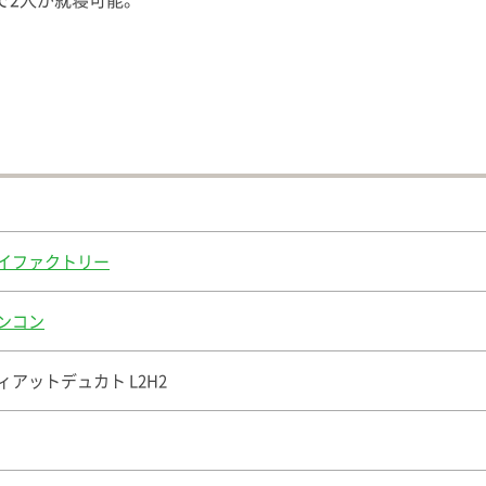
イファクトリー
ンコン
ィアットデュカト L2H2