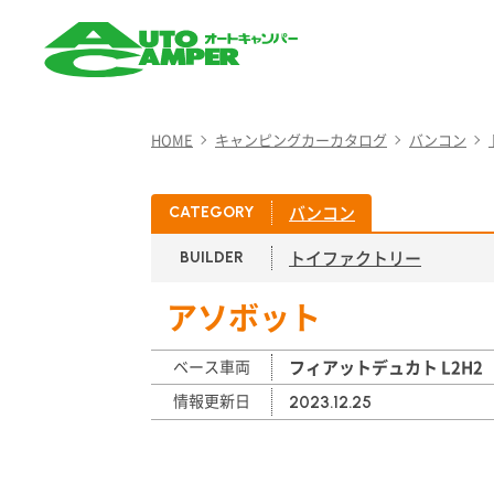
AUTO CAMPER（オート
キャンパー）
HOME
キャンピングカーカタログ
バンコン
バンコン
CATEGORY
トイファクトリー
BUILDER
アソボット
ベース車両
フィアットデュカト L2H2
情報更新日
2023.12.25