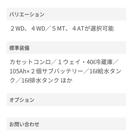
バリエーション
２WD、４WD／５MT、４ATが選択可能
標準装備
カセットコンロ／１ウェイ・40ℓ冷蔵庫／
105Ah×２個サブバッテリー／16ℓ給水タン
ク／16ℓ排水タンク ほか
オプション
お問い合わせ