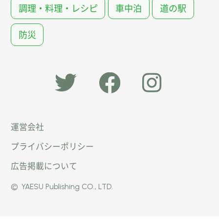
調理・料理・レシピ
車中泊
道の駅
防災
「オー
オート
オート
運営会社
トキャ
キャン
キャン
プライバシーポリシー
ン
パー公
パー公
広告掲載について
パー」
式
式
©
YAESU Publishing CO., LTD.
公式
Faceb
Instag
Twitte
ook
ram