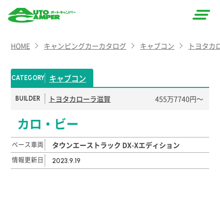
AUTO
HOME
キャンピングカーカタログ
キャブコン
トヨタカ
CAMPER
（オート
キャブコン
CATEGORY
キャン
トヨタカローラ滋賀
455万7740円〜
BUILDER
パー）
カロ・ビー
ベース車両
タウンエーストラック DX-Xエディション
情報更新日
2023.9.19