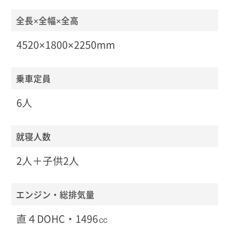
全長×全幅×全高
4520×1800×2250mm
乗車定員
6人
就寝人数
2人＋子供2人
エンジン・総排気量
直４DOHC・1496㏄