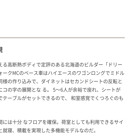
現
える高断熱ボディで定評のある北海道のビルダー「ドリー
ォークMCのベース車はハイエースのワゴンロングでミドル
同様の作り込みで、ダイネットはセカンドシートの反転と
コの字の展開とな る。 5〜6人が余裕で座れ、シートが
でテーブルがセットできるので、 和室感覚でくつろぐのも
間には十分 なフロアを確保。荷室としても利用できるサイ
と就寝、積載を実現した多機能モデルなのだ。