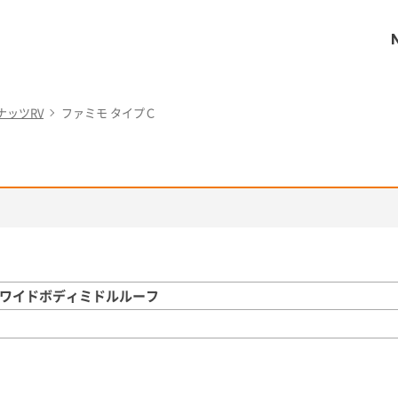
ナッツRV
ファミモ タイプＣ
グワイドボディミドルルーフ