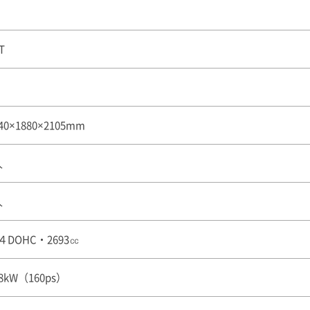
T
40×1880×2105mm
人
人
４DOHC・2693㏄
18kW（160ps）