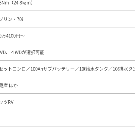
43Nm（24.8㎏m）
ソリン・70ℓ
99万4100円〜
WD、４WDが選択可能
セットコンロ／100Ahサブバッテリー／10ℓ給水タンク／10ℓ排水タ
蔵庫 ほか
ッツRV