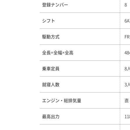
登録ナンバー
8
シフト
6A
駆動方式
FR
全長×全幅×全高
48
乗車定員
8
就寝人数
3
エンジン・総排気量
直
最高出力
1