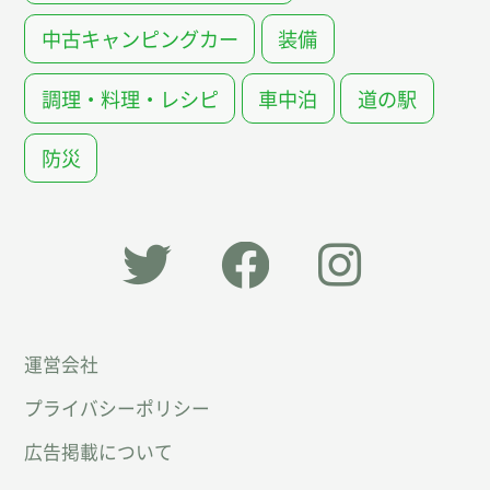
中古キャンピングカー
装備
調理・料理・レシピ
車中泊
道の駅
防災
「オー
オート
オート
運営会社
トキャ
キャン
キャン
プライバシーポリシー
ン
パー公
パー公
広告掲載について
パー」
式
式