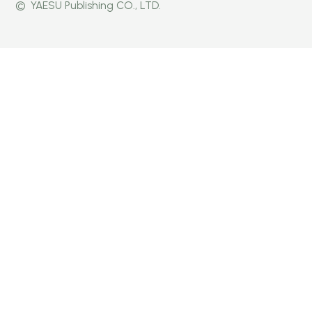
©
YAESU Publishing CO., LTD.
公式
Faceb
Instag
Twitte
ook
ram
r
ページ