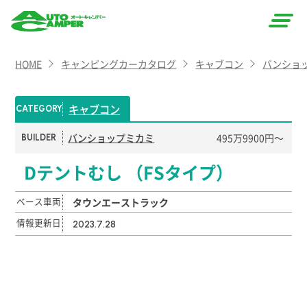
AUTO
HOME
キャンピングカーカタログ
キャブコン
バンショ
CAMPER
（オート
キャブコン
CATEGORY
キャン
バンショップミカミ
495万9900円〜
BUILDER
パー）
Dテントむし （FSタイプ）
ベース車両
タウンエーストラック
情報更新日
2023.7.28