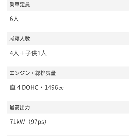
乗車定員
6人
就寝人数
4人＋子供1人
エンジン・総排気量
直４DOHC・1496㏄
最高出力
71kW（97ps）