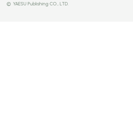
©
YAESU Publishing CO., LTD.
公式
Faceb
Instag
Twitte
ook
ram
r
ページ