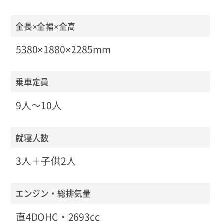
全長×全幅×全高
5380×1880×2285mm
乗車定員
9人〜10人
就寝人数
3人＋子供2人
エンジン・総排気量
直4DOHC・2693cc