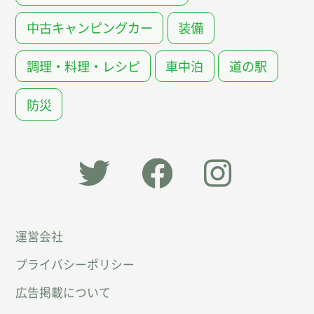
中古キャンピングカー
装備
調理・料理・レシピ
車中泊
道の駅
防災
「オー
オート
オート
運営会社
トキャ
キャン
キャン
プライバシーポリシー
ン
パー公
パー公
広告掲載について
パー」
式
式