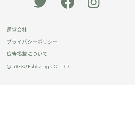
「オー
オート
オート
運営会社
トキャ
キャン
キャン
プライバシーポリシー
ン
パー公
パー公
広告掲載について
パー」
式
式
©
YAESU Publishing CO., LTD.
公式
Faceb
Instag
Twitte
ook
ram
r
ページ