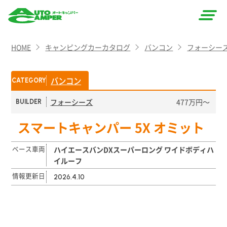
AUTO
HOME
キャンピングカーカタログ
バンコン
フォーシー
CAMPER
（オート
バンコン
CATEGORY
キャン
フォーシーズ
477万円〜
BUILDER
パー）
スマートキャンパー 5X オミット
ベース車両
ハイエースバンDXスーパーロング ワイドボディハ
イルーフ
情報更新日
2026.4.10