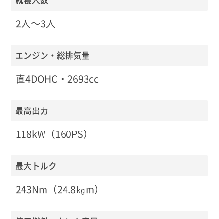
就寝人数
2人〜3人
エンジン・総排気量
直4DOHC・2693cc
最高出力
118kW（160PS）
最大トルク
243Nm（24.8㎏m）