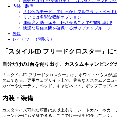
自分だけの1台を創り出す、カスタムキャンピン
内装・装備
「お休みモード」でしっかりフルフラットベッド
リアには多彩な収納オプション
運転席と助手席を回転させることで空間効率UP
快適な居住空間を確保するポップアップルーフ
外観
レイアウト（間取り）
「スタイルID フリードクロスター」に
自分だけの1台を創り出す、カスタムキャンピング
「スタイルID フリードクロスター」は、ホワイトハウスが提
タムできる。専用ウェブサイト上で、豊富なカスタムメニュ
カバーやカーテン、ベッド、キャビネット、ポップアップル
内装・装備
カスタマイズ可能な項目は20以上あり、シートカバーやカ
キャンパーにも変身できる。ここでは一例を紹介していく。