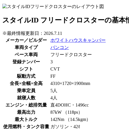
スタイルID フリードクロスターの基本
※最終情報更新日：
2026.7.11
メーカー／ビルダー
ホワイトハウスキャンパー
車両タイプ
バンコン
ベース車両
フリードクロスター
登録ナンバー
3
シフト
CVT
駆動方式
FF
全長×全幅×全高
4310×1720×1900mm
乗車定員
5人
就寝人数
4人
エンジン・総排気量
直4DOHC・1496cc
最高出力
87kW （118ps）
最大トルク
142Nm （14.5kgm）
使用燃料・タンク容量
ガソリン・42ℓ