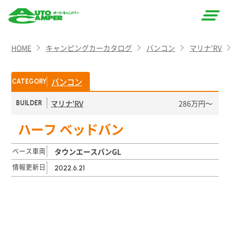
AUTO
HOME
キャンピングカーカタログ
バンコン
マリナ'RV
CAMPER
（オート
バンコン
CATEGORY
キャン
マリナ'RV
286万円〜
BUILDER
パー）
ハーフ ベッドバン
ベース車両
タウンエースバンGL
情報更新日
2022.6.21