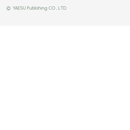
©
YAESU Publishing CO., LTD.
公式
Faceb
Instag
Twitte
ook
ram
r
ページ