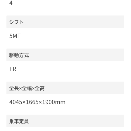
4
シフト
5MT
駆動方式
FR
全長×全幅×全高
4045×1665×1900mm
乗車定員