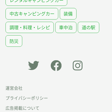
中古キャンピングカー
装備
調理・料理・レシピ
車中泊
道の駅
防災
「オー
オート
オート
運営会社
トキャ
キャン
キャン
プライバシーポリシー
ン
パー公
パー公
広告掲載について
パー」
式
式