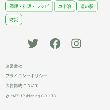
調理・料理・レシピ
車中泊
道の駅
防災
「オー
オート
オート
運営会社
トキャ
キャン
キャン
プライバシーポリシー
ン
パー公
パー公
広告掲載について
パー」
式
式
©
YAESU Publishing CO., LTD.
公式
Faceb
Instag
Twitte
ook
ram