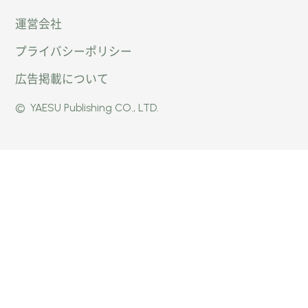
運営会社
トキャ
キャン
キャン
プライバシーポリシー
ン
パー公
パー公
広告掲載について
パー」
式
式
©
YAESU Publishing CO., LTD.
公式
Faceb
Instag
Twitte
ook
ram
r
ページ