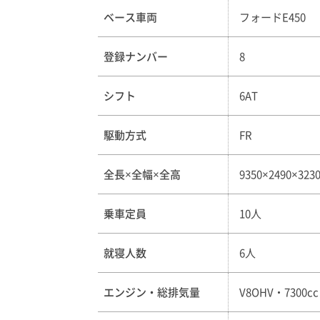
ベース車両
フォードE450
登録ナンバー
8
シフト
6AT
駆動方式
FR
全長×全幅×全高
9350×2490×32
乗車定員
10人
就寝人数
6人
エンジン・総排気量
V8OHV・7300cc