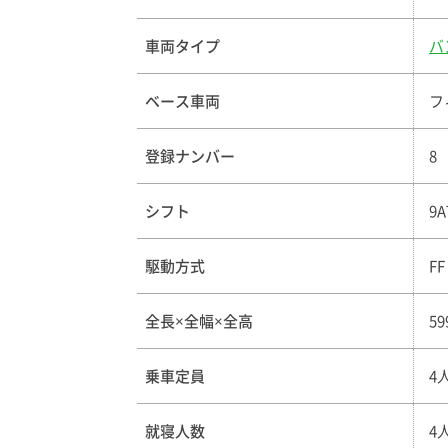
車両タイプ
バ
ベース車両
フ
登録ナンバー
8
シフト
9A
駆動方式
FF
全長×全幅×全高
59
乗車定員
4
就寝人数
4