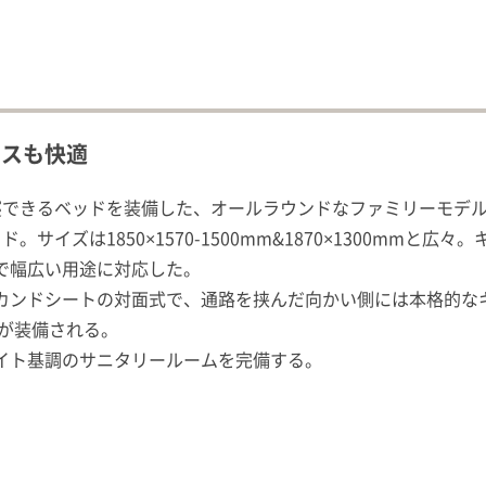
ースも快適
寝できるベッドを装備した、オールラウンドなファミリーモデ
サイズは1850×1570-1500mm&1870×1300mmと
で幅広い用途に対応した。
カンドシートの対面式で、通路を挟んだ向かい側には本格的な
クが装備される。
イト基調のサニタリールームを完備する。