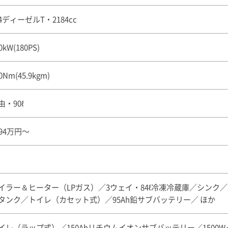
4ディーゼルT・2184cc
0kW(180PS)
0Nm(45.9kgm)
由・90ℓ
694万円〜
イラー＆ヒーター（LPガス）／3ウェイ・84ℓ冷凍冷蔵庫／シンク／2
タンク／トイレ（カセット式）／95Ah鉛サブバッテリー／ ほか
イレ（ラップ式）／150Ahリチウムイオンサブバッテリー／1500W