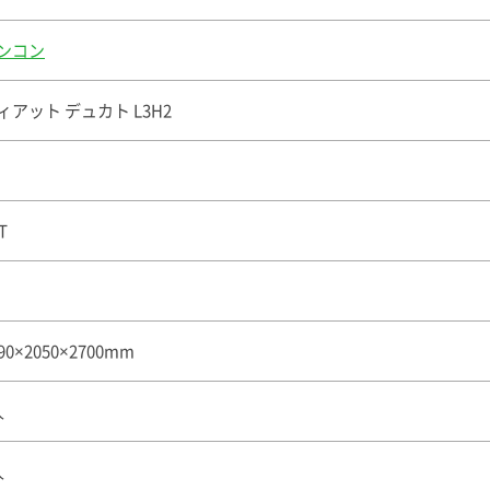
ンコン
ィアット デュカト L3H2
T
90×2050×2700mm
人
人