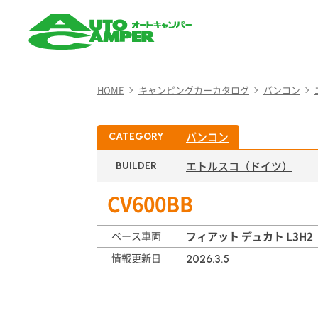
AUTO CAMPER（オート
キャンパー）
HOME
キャンピングカーカタログ
バンコン
バンコン
CATEGORY
エトルスコ（ドイツ）
BUILDER
CV600BB
ベース車両
フィアット デュカト L3H2
情報更新日
2026.3.5