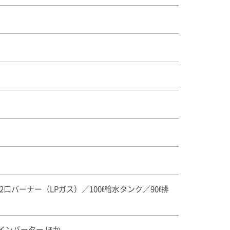
口バーナー（LPガス）／100ℓ給水タンク／90ℓ排
インバーター ほか