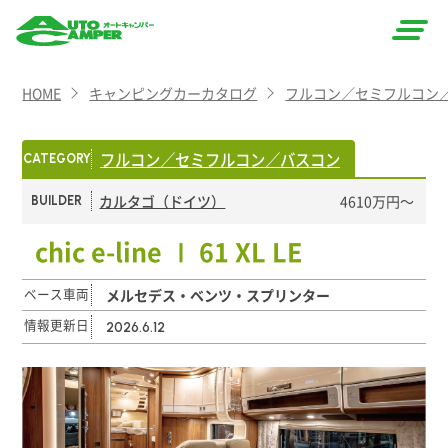
AUTO
HOME
キャンピングカーカタログ
フルコン／セミフルコン
CAMPER
（オート
フルコン／セミフルコン／バスコン
CATEGORY
キャン
カルタゴ（ドイツ）
4610万円〜
BUILDER
パー）
chic e-line Ⅰ 61 XL LE
ベース車両
メルセデス・ベンツ・スプリンター
情報更新日
2026.6.12