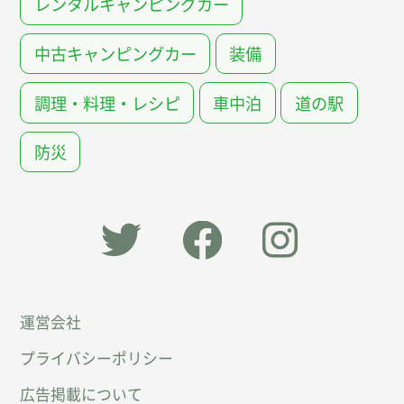
レンタルキャンピングカー
中古キャンピングカー
装備
調理・料理・レシピ
車中泊
道の駅
防災
「オー
オート
オート
運営会社
トキャ
キャン
キャン
プライバシーポリシー
ン
パー公
パー公
広告掲載について
パー」
式
式