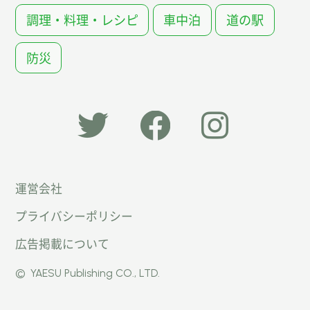
調理・料理・レシピ
車中泊
道の駅
防災
「オー
オート
オート
運営会社
トキャ
キャン
キャン
プライバシーポリシー
ン
パー公
パー公
広告掲載について
パー」
式
式
©
YAESU Publishing CO., LTD.
公式
Faceb
Instag
Twitte
ook
ram