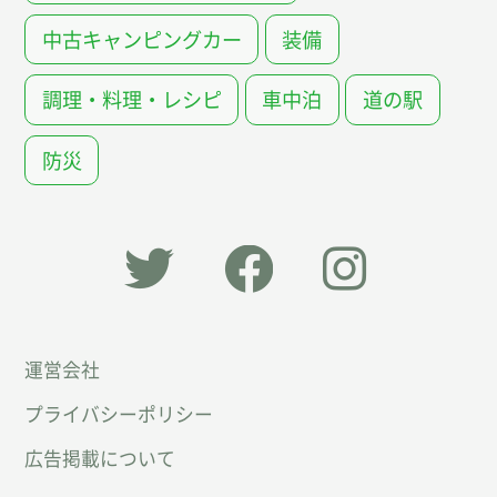
中古キャンピングカー
装備
調理・料理・レシピ
車中泊
道の駅
防災
「オー
オート
オート
運営会社
トキャ
キャン
キャン
プライバシーポリシー
ン
パー公
パー公
広告掲載について
パー」
式
式