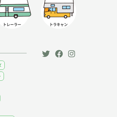
トレーラー
トラキャン
「オー
オート
オート
ズ
トキャ
キャン
キャン
ン
ン
パー公
パー公
パー」
式
式
公式
Faceb
Instag
Twitt
ook
ram
er
ページ