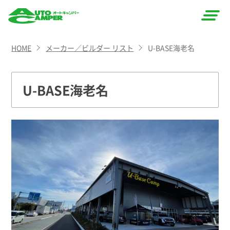
AUTO
HOME
メーカー／ビルダー リスト
U-BASE海老名
CAMPER
（オート
U-BASE海老名
キャン
パー）