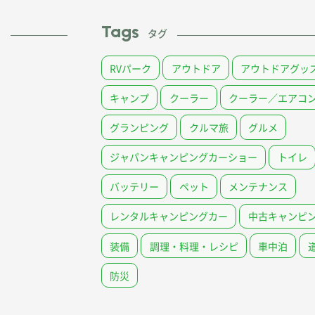
Tags
ム
タグ
RVパーク
アウトドア
アウトドアグッ
キャンプ
クーラー
クーラー／エアコ
グランピング
クルマ旅
グルメ
ジャパンキャンピングカーショー
トイレ
バッテリー
ペット
メンテナンス
レンタルキャンピングカー
中古キャンピ
装備
調理・料理・レシピ
車中泊
防災