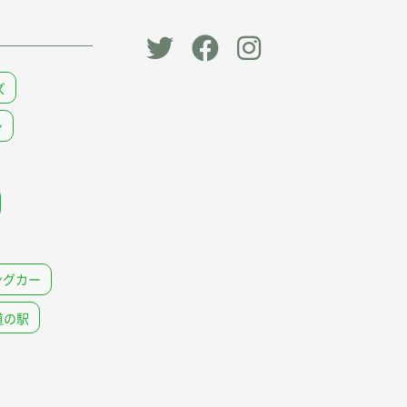
「オー
オート
オート
ズ
トキャ
キャン
キャン
ン
ン
パー公
パー公
パー」
式
式
公式
Faceb
Instag
Twitt
ook
ram
er
ページ
ングカー
道の駅