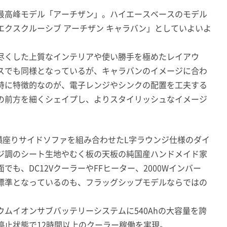
最高峰モデル「アーチザン」。ハイエースベースのモデル
クスクルーシブ アーチザン キャラバン」としていよいよ
尽くした上質なインテリアや使い勝手を極めたレイアウ
スでも同様となっているが、キャラバンのイメージに合わ
特に特徴的なのが、電子レンジやシンクの配置を工夫する
の前方を細くシェイプし、よりスタイリッシュなイメージ
と横座りサイドソファを組み合わせたL字ラウンジ仕様のダイ
ジ調のシート生地やむく板の天板の純国産ハンドメイド家
も、DC12VクーラーやFFヒーター、2000Wインバー
標準となっているのも、フラッグシップモデルならではの
ムイオンサブバッテリーシステムに540Ahの大容量を誇
停止状態で12時間以上のクーラー稼働を実現。