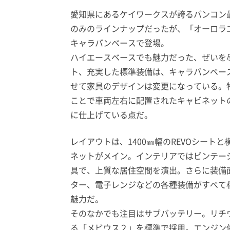
愛知県にあるケイワークスが誇る
バンコン
のみのラインナップだったが、「オーロラエ
キャラバンベースで登場。
ハイエースベースでも魅力だった、ぜいを
ト、充実した標準装備は、キャラバンベー
せて家具のデザインは変更になっている。
ことで車両左右に配置されたキャビネット
に仕上げている点だ。
レイアウトは、1400㎜幅のREVOシート
ネットがメイン。インテリアではビンテー
具で、上質な居住空間を演出。さらに装備面で
ター、電子レンジなどの各種装備がすべて
魅力だ。
そのなかでも注目はサブバッテリー。リチウ
る「メビウス２」を標準で採用。エンジン