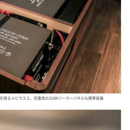
量を誇るメビウス２。充電用の310Wソーラーパネルも標準装備