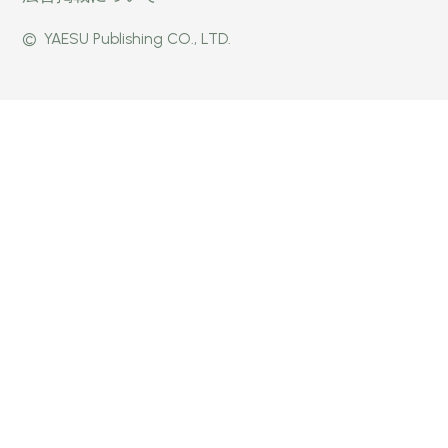
パー」
式
式
©
YAESU Publishing CO., LTD.
公式
Faceb
Instagr
Twitter
ook
am
ページ