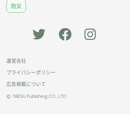
防災
「オー
オート
オート
運営会社
トキャ
キャン
キャン
プライバシーポリシー
ン
パー公
パー公
広告掲載について
パー」
式
式
©
YAESU Publishing CO., LTD.
公式
Faceb
Instag
Twitte
ook
ram
r
ページ