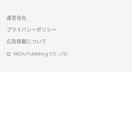
「オー
オート
オート
運営会社
トキャ
キャン
キャン
プライバシーポリシー
ン
パー公
パー公
広告掲載について
パー」
式
式
©
YAESU Publishing CO., LTD.
公式
Faceb
Instag
Twitte
ook
ram
r
ページ