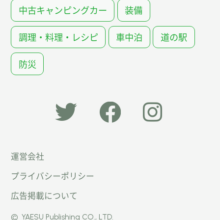
中古キャンピングカー
装備
調理・料理・レシピ
車中泊
道の駅
防災
「オー
オート
オート
運営会社
トキャ
キャン
キャン
プライバシーポリシー
ン
パー公
パー公
広告掲載について
パー」
式
式
©
YAESU Publishing CO., LTD.