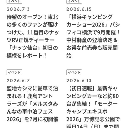
イベント
イベント
2026.7.3
2026.6.15
待望のオープン！東北
「横浜キャンピング
の多くのファンが駆け
カーショー2026」パシ
つけた、11番目のナッ
フィコ横浜で9月開催！
ツRV正規ディーラー
中村獅童の登壇決定＆
「ナッツ仙台」初日の
お得な前売券も販売開
模様をレポート！
始
イベント
イベント
2026.6.7
2026.6.13
聖地カシマに愛車で泊
【初日速報】最新キャ
まれる！鹿島アント
ンピングカーなど約80
ラーズが「メルスタみ
台が集結！「モーター
んなの車中泊フェス
キャンプエキスポ
2026」を7月に初開催
2026」万博記念公園で
明日14日（日）まで開