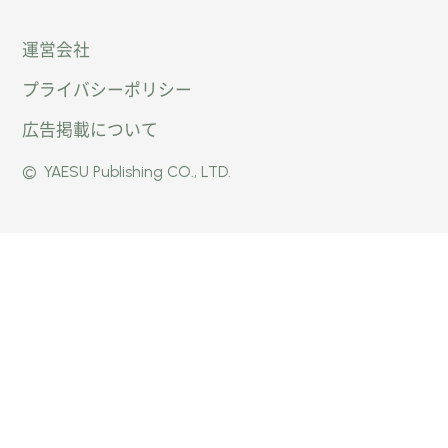
「オー
オート
オート
運営会社
トキャ
キャン
キャン
プライバシーポリシー
ン
パー公
パー公
広告掲載について
パー」
式
式
©
YAESU Publishing CO., LTD.
公式
Faceb
Instag
Twitte
ook
ram
r
ページ