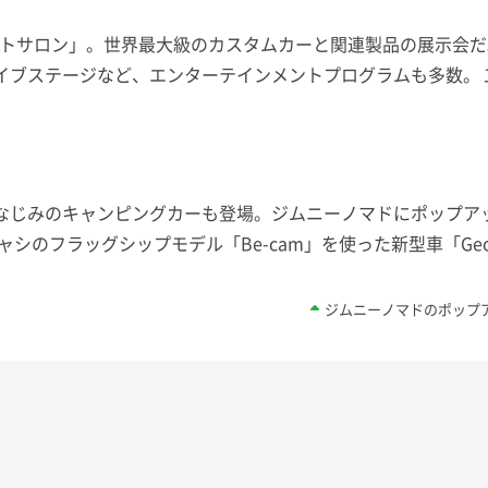
オートサロン」。世界最大級のカスタムカーと関連製品の展示
イブステージなど、エンターテインメントプログラムも多数。
なじみのキャンピングカーも登場。ジムニーノマドにポップア
のフラッグシップモデル「Be-cam」を使った新型車「Ge
ジムニーノマドのポップ