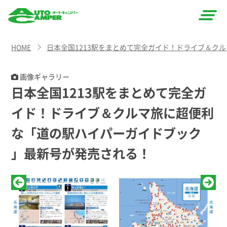
AUTO
HOME
日本全国1213駅をまとめて完全ガイド！ドライブ＆ク
CAMPER
（オート
画像ギャラリー
日本全国1213駅をまとめて完全ガ
キャン
イド！ドライブ＆クルマ旅に超便利
パー）
な「道の駅ハイパーガイドブック
」最新号が発売される！