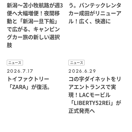
新潟〜苫小牧航路が週3
う。バンテックレンタ
便へ大幅増便！夜間移
カー成田がリニューア
動と「新潟一旦下船」
ル！広く、快適に
で広がる、キャンピン
グカー旅の新しい選択
肢
ニュース
ニュース
2026.7.17
2026.6.29
トイファクトリー
コの字ダイネットをリ
「ZARA」が復活。
アエントランスで実
現！LACモービル
「LIBERTY52REi」が
正式発売へ