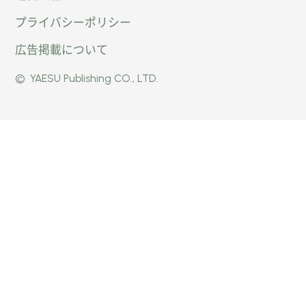
プライバシーポリシー
ン
パー公
パー公
広告掲載について
パー」
式
式
©
YAESU Publishing CO., LTD.
公式
Faceb
Instag
Twitte
ook
ram
r
ページ