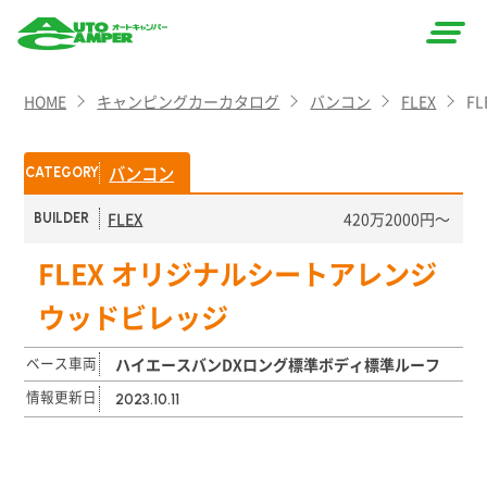
AUTO
HOME
キャンピングカーカタログ
バンコン
FLEX
F
CAMPER
（オート
バンコン
CATEGORY
キャン
FLEX
420万2000円〜
BUILDER
パー）
FLEX オリジナルシートアレンジ
ウッドビレッジ
ベース車両
ハイエースバンDXロング標準ボディ標準ルーフ
情報更新日
2023.10.11