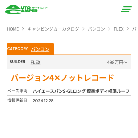
AUTO
HOME
キャンピングカーカタログ
バンコン
FLEX
バ
CAMPER
（オート
バンコン
CATEGORY
キャン
FLEX
498万円〜
BUILDER
パー）
バージョン4✕ノットレコード
ベース車両
ハイエースバンS-GLロング 標準ボディ標準ルーフ
情報更新日
2024.12.28