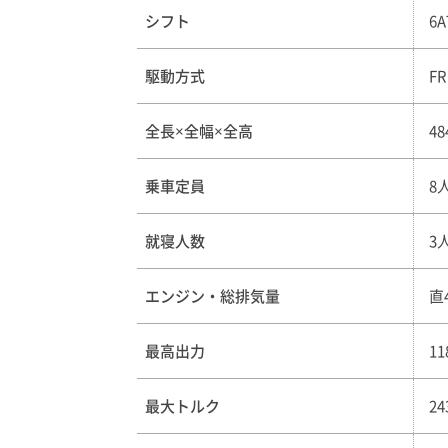
シフト
6A
駆動方式
FR
全長×全幅×全高
48
乗車定員
8
就寝人数
3
エンジン・総排気量
直
最高出力
1
最大トルク
2