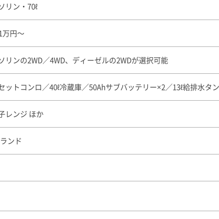
ソリン・70ℓ
61万円〜
ソリンの2WD／4WD、ディーゼルの2WDが選択可能
セットコンロ／40ℓ冷蔵庫／50Ahサブバッテリー×2／13ℓ給排水タン
子レンジ ほか
Vランド