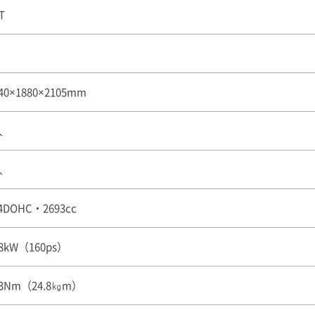
T
40×1880×2105mm
人
人
4DOHC・2693cc
18kW（160ps）
43Nm（24.8㎏m）