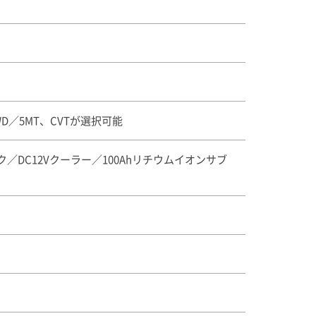
WD／5MT、CVTが選択可能
／DC12Vクーラー／100Ahリチウムイオンサブ