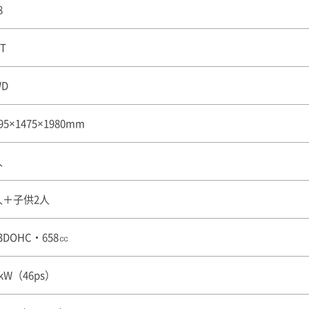
8
T
WD
95×1475×1980mm
人
人＋子供2人
3DOHC・658㏄
4kW（46ps）