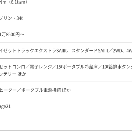
0Nm（6.1㎏m）
ソリン・34ℓ
21万8500円〜
イゼットトラックエクストラSAIIIt、スタンダードSAIIIt／2WD、4
セットコンロ／電子レンジ／15ℓポータブル冷蔵庫／10ℓ給排水タンク
ッテリー ほか
Fヒーター／ポータブル電源接続 ほか
age21